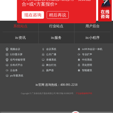
合>或<方案报价>
现在咨询
稍后再说
系统站点
行业站点
用户后台
itc资讯
itc服务
itc小程序
视频会议
会议系统
itcHUB会议一体机
LED显示屏
公共广播
专业扩声
信号传输管理
录播系统
中控系统
分布式平台
舞台灯光
亮化照明
云会务
扬声器
智能建筑
pis车载系统
itc官网
咨询热线：400-991-2218
Copyright © 广东保伦电子股份有限公司
粤ICP备16106620号
产品参数解释声明