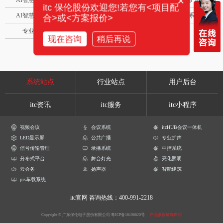
×
AI智慧88广播系统
卓越演出系列
AI智慧沉浸式扩声系统
itc 保伦股份欢迎您!若您有<项目配
AI智慧声光影系统
轻松悦唱KT系列
专业扩声系列
合>或<方案报价>
专业音箱系列
智慧影片放映系统
现在咨询
稍后再说
系统站点
行业站点
用户后台
itc资讯
itc服务
itc小程序
视频会议
会议系统
itcHUB会议一体机
LED显示屏
公共广播
专业扩声
信号传输管理
录播系统
中控系统
分布式平台
舞台灯光
亮化照明
云会务
扬声器
智能建筑
pis车载系统
itc官网
咨询热线：400-991-2218
Copyright © 广东保伦电子股份有限公司
粤ICP备16106620号
产品参数解释声明