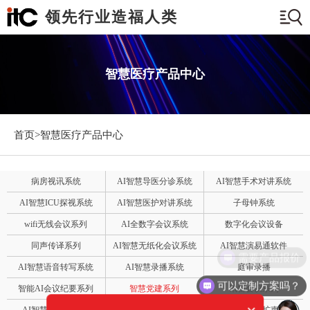
领先行业造福人类
智慧医疗产品中心
首页>
智慧医疗产品中心
病房视讯系统
AI智慧导医分诊系统
AI智慧手术对讲系统
AI智慧ICU探视系统
AI智慧医护对讲系统
子母钟系统
wifi无线会议系列
AI全数字会议系统
数字化会议设备
同声传译系列
AI智慧无纸化会议系统
AI智慧演易通软件
需要产品报价
AI智慧语音转写系统
AI智慧录播系统
庭审录播
可以定制方案吗？
智能AI会议纪要系列
智慧党建系列
讯笛会议系列