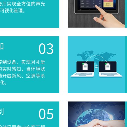
智慧影片放映系统
告厅实现全方位的声光
可视化管理。
知
控制设备，实现对礼堂
的实时感知，当环境状
动开启新风、空调等系
化。
制