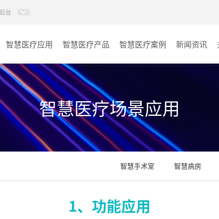
后台
智慧医疗应用
智慧医疗产品
智慧医疗案例
新闻资讯
病房视讯系统
病房
AI智慧导医分诊系统
门诊
智慧医疗场景应用
AI智慧手术对讲系统
会议室
AI智慧ICU探视系统
其它
智慧手术室
智慧病房
AI智慧医护对讲系统
子母钟系统
1、功能应用
wifi无线会议系列