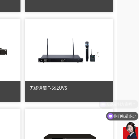
无线话筒 T-592UVS
你们电话多少