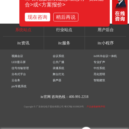
合>或<方案报价>
现在咨询
稍后再说
系统站点
行业站点
用户后台
itc资讯
itc服务
itc小程序
视频会议
会议系统
itcHUB会议一体机
LED显示屏
公共广播
专业扩声
信号传输管理
录播系统
中控系统
分布式平台
舞台灯光
亮化照明
云会务
扬声器
智能建筑
pis车载系统
itc官网
咨询热线：400-991-2218
Copyright © 广东保伦电子股份有限公司
粤ICP备16106620号
产品参数解释声明