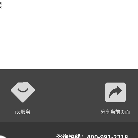
果
AI全数字会议系统
数字化会议设备
同声传译系列
AI智慧无纸化会议系统
AI智慧演易通软件
AI智慧语音转写系统
AI智慧录播系统
itc服务
分享当前页面
庭审录播
智能AI会议纪要系列
咨询热线：400-991-2218