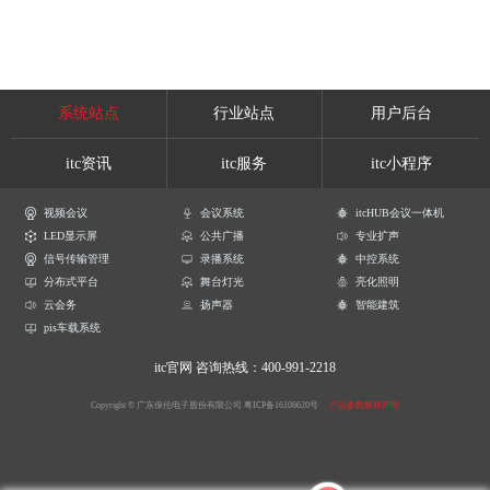
系统站点
行业站点
用户后台
itc资讯
itc服务
itc小程序
视频会议
会议系统
itcHUB会议一体机
LED显示屏
公共广播
专业扩声
信号传输管理
录播系统
中控系统
分布式平台
舞台灯光
亮化照明
云会务
扬声器
智能建筑
pis车载系统
itc官网
咨询热线：400-991-2218
Copyright © 广东保伦电子股份有限公司
粤ICP备16106620号
产品参数解释声明