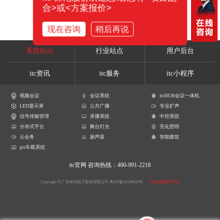
合>或<方案报价>
现在咨询
稍后再说
系统站点
行业站点
用户后台
itc资讯
itc服务
itc小程序
视频会议
会议系统
itcHUB会议一体机
LED显示屏
公共广播
专业扩声
信号传输管理
录播系统
中控系统
分布式平台
舞台灯光
亮化照明
云会务
扬声器
智能建筑
pis车载系统
itc官网
咨询热线：400-991-2218
Copyright © 广东保伦电子股份有限公司
粤ICP备16106620号
产品参数解释声明