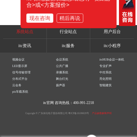
合>或<方案报价>
现在咨询
稍后再说
系统站点
行业站点
用户后台
itc资讯
itc服务
itc小程序
视频会议
会议系统
itcHUB会议一体机
LED显示屏
公共广播
专业扩声
信号传输管理
录播系统
中控系统
分布式平台
舞台灯光
亮化照明
云会务
扬声器
智能建筑
pis车载系统
itc官网
咨询热线：400-991-2218
Copyright © 广东保伦电子股份有限公司
粤ICP备16106620号
产品参数解释声明