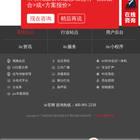
合>或<方案报价>
现在咨询
稍后再说
系统站点
行业站点
用户后台
itc资讯
itc服务
itc小程序
视频会议
会议系统
itcHUB会议一体机
LED显示屏
公共广播
专业扩声
信号传输管理
录播系统
中控系统
分布式平台
舞台灯光
亮化照明
云会务
扬声器
智能建筑
pis车载系统
itc官网
咨询热线：400-991-2218
Copyright © 广东保伦电子股份有限公司
粤ICP备16106620号
产品参数解释声明