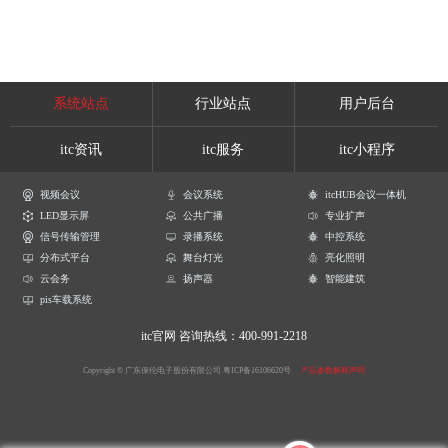
系统站点
行业站点
用户后台
itc资讯
itc服务
itc小程序
视频会议
会议系统
itcHUB会议一体机
LED显示屏
公共广播
专业扩声
信号传输管理
录播系统
中控系统
分布式平台
舞台灯光
亮化照明
云会务
扬声器
智能建筑
pis车载系统
itc官网
咨询热线：400-991-2218
Copyright © 广东保伦电子股份有限公司
粤ICP备16106620号
产品参数解释声明