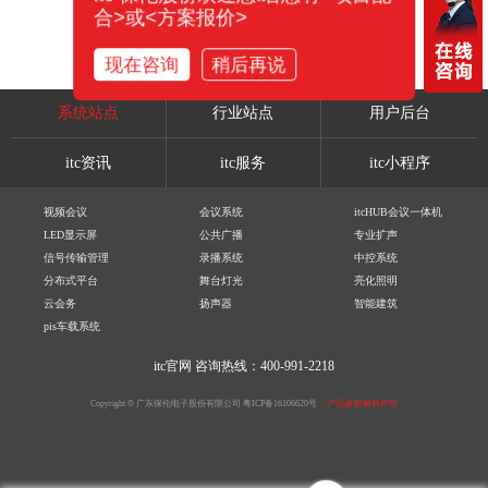
合>或<方案报价>
现在咨询
稍后再说
系统站点
行业站点
用户后台
itc资讯
itc服务
itc小程序
视频会议
会议系统
itcHUB会议一体机
LED显示屏
公共广播
专业扩声
信号传输管理
录播系统
中控系统
分布式平台
舞台灯光
亮化照明
云会务
扬声器
智能建筑
pis车载系统
itc官网
咨询热线：400-991-2218
Copyright © 广东保伦电子股份有限公司
粤ICP备16106620号
产品参数解释声明