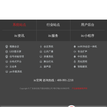
系统站点
行业站点
用户后台
itc资讯
itc服务
itc小程序
视频会议
会议系统
itcHUB会议一体机
LED显示屏
公共广播
专业扩声
信号传输管理
录播系统
中控系统
分布式平台
舞台灯光
亮化照明
云会务
扬声器
智能建筑
pis车载系统
itc官网
咨询热线：400-991-2218
Copyright © 广东保伦电子股份有限公司
粤ICP备16106620号
产品参数解释声明