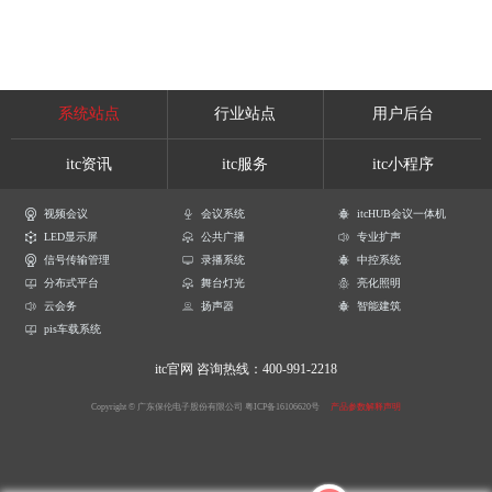
系统站点
行业站点
用户后台
itc资讯
itc服务
itc小程序
视频会议
会议系统
itcHUB会议一体机
LED显示屏
公共广播
专业扩声
信号传输管理
录播系统
中控系统
分布式平台
舞台灯光
亮化照明
云会务
扬声器
智能建筑
pis车载系统
itc官网
咨询热线：400-991-2218
Copyright © 广东保伦电子股份有限公司
粤ICP备16106620号
产品参数解释声明