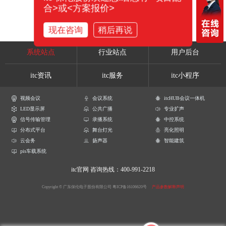
合>或<方案报价>
现在咨询
稍后再说
系统站点
行业站点
用户后台
itc资讯
itc服务
itc小程序
视频会议
会议系统
itcHUB会议一体机
LED显示屏
公共广播
专业扩声
信号传输管理
录播系统
中控系统
分布式平台
舞台灯光
亮化照明
云会务
扬声器
智能建筑
pis车载系统
itc官网
咨询热线：400-991-2218
Copyright © 广东保伦电子股份有限公司
粤ICP备16106620号
产品参数解释声明