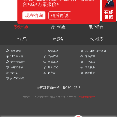
合>或<方案报价>
现在咨询
稍后再说
系统站点
行业站点
用户后台
itc资讯
itc服务
itc小程序
视频会议
会议系统
itcHUB会议一体机
LED显示屏
公共广播
专业扩声
信号传输管理
录播系统
中控系统
分布式平台
舞台灯光
亮化照明
云会务
扬声器
智能建筑
pis车载系统
itc官网
咨询热线：400-991-2218
Copyright © 广东保伦电子股份有限公司
粤ICP备16106620号
产品参数解释声明