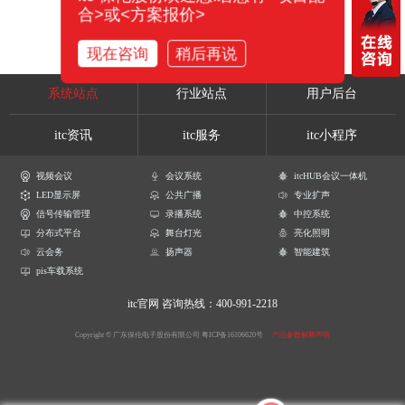
合>或<方案报价>
现在咨询
稍后再说
系统站点
行业站点
用户后台
itc资讯
itc服务
itc小程序
视频会议
会议系统
itcHUB会议一体机
LED显示屏
公共广播
专业扩声
信号传输管理
录播系统
中控系统
分布式平台
舞台灯光
亮化照明
云会务
扬声器
智能建筑
pis车载系统
itc官网
咨询热线：400-991-2218
Copyright © 广东保伦电子股份有限公司
粤ICP备16106620号
产品参数解释声明