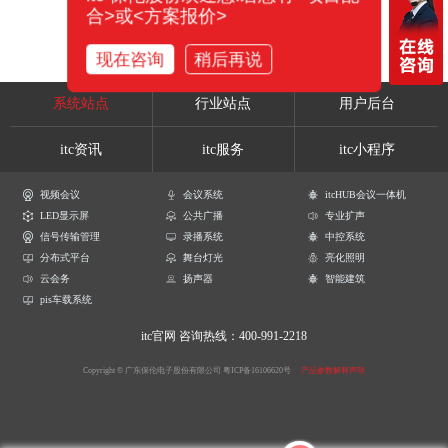
合>或<方案报价>
现在咨询
稍后再说
系统站点
行业站点
用户后台
itc资讯
itc服务
itc小程序
视频会议
会议系统
itcHUB会议一体机
LED显示屏
公共广播
专业扩声
信号传输管理
录播系统
中控系统
分布式平台
舞台灯光
亮化照明
云会务
扬声器
智能建筑
pis车载系统
itc官网
咨询热线：400-991-2218
Copyright © 广东保伦电子股份有限公司
粤ICP备16106620号
产品参数解释声明