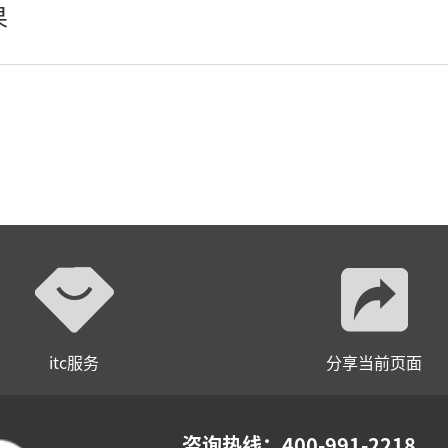
果
AI全数字会议系统
数字化会议设备
同声传译系列
AI智慧无纸化会议系统
AI智慧演易通软件
AI智慧语音转写系统
AI智慧录播系统
itc服务
分享当前页面
庭审录播
智能AI会议纪要系列
咨询热线：400-991-2218