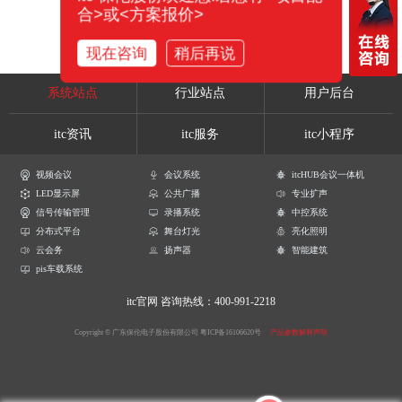
合>或<方案报价>
现在咨询
稍后再说
系统站点
行业站点
用户后台
itc资讯
itc服务
itc小程序
视频会议
会议系统
itcHUB会议一体机
LED显示屏
公共广播
专业扩声
信号传输管理
录播系统
中控系统
分布式平台
舞台灯光
亮化照明
云会务
扬声器
智能建筑
pis车载系统
itc官网
咨询热线：400-991-2218
Copyright © 广东保伦电子股份有限公司
粤ICP备16106620号
产品参数解释声明