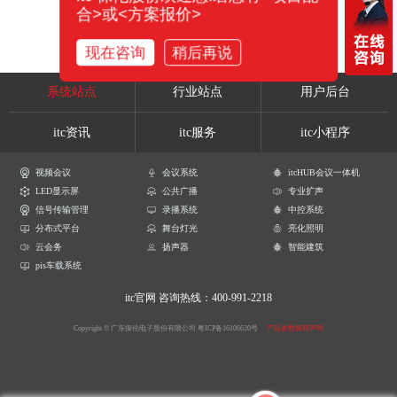
合>或<方案报价>
现在咨询
稍后再说
系统站点
行业站点
用户后台
itc资讯
itc服务
itc小程序
视频会议
会议系统
itcHUB会议一体机
LED显示屏
公共广播
专业扩声
信号传输管理
录播系统
中控系统
分布式平台
舞台灯光
亮化照明
云会务
扬声器
智能建筑
pis车载系统
itc官网
咨询热线：400-991-2218
Copyright © 广东保伦电子股份有限公司
粤ICP备16106620号
产品参数解释声明