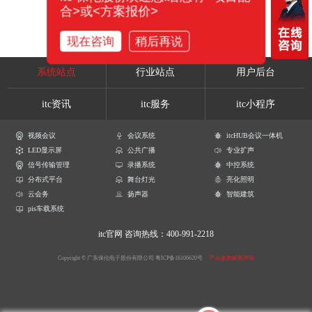
合>或<方案报价>
现在咨询
稍后再说
系统站点
行业站点
用户后台
itc资讯
itc服务
itc小程序
视频会议
会议系统
itcHUB会议一体机
LED显示屏
公共广播
专业扩声
信号传输管理
录播系统
中控系统
分布式平台
舞台灯光
亮化照明
云会务
扬声器
智能建筑
pis车载系统
itc官网
咨询热线：400-991-2218
Copyright © 广东保伦电子股份有限公司
粤ICP备16106620号
产品参数解释声明