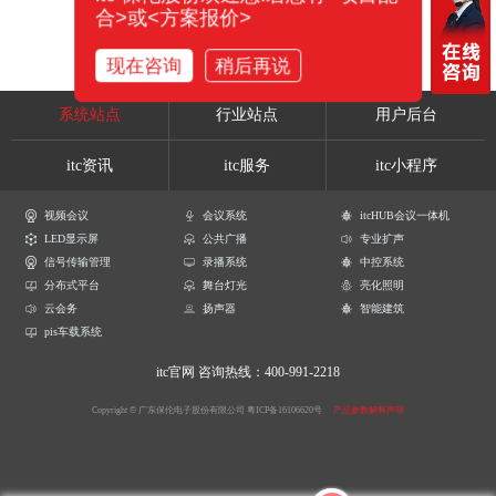
合>或<方案报价>
现在咨询
稍后再说
系统站点
行业站点
用户后台
itc资讯
itc服务
itc小程序
视频会议
会议系统
itcHUB会议一体机
LED显示屏
公共广播
专业扩声
信号传输管理
录播系统
中控系统
分布式平台
舞台灯光
亮化照明
云会务
扬声器
智能建筑
pis车载系统
itc官网
咨询热线：400-991-2218
Copyright © 广东保伦电子股份有限公司
粤ICP备16106620号
产品参数解释声明