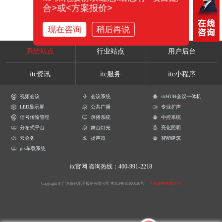
合>或<方案报价>
现在咨询
稍后再说
系统站点
行业站点
用户后台
itc资讯
itc服务
itc小程序
视频会议
会议系统
itcHUB会议一体机
LED显示屏
公共广播
专业扩声
信号传输管理
录播系统
中控系统
分布式平台
舞台灯光
亮化照明
云会务
扬声器
智能建筑
pis车载系统
itc官网
咨询热线：400-991-2218
Copyright © 广东保伦电子股份有限公司
粤ICP备16106620号
产品参数解释声明