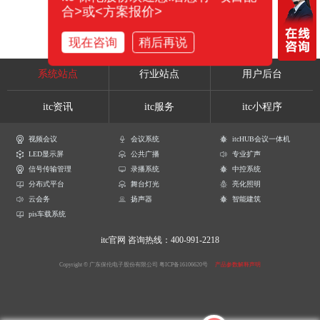
合>或<方案报价>
现在咨询
稍后再说
系统站点
行业站点
用户后台
itc资讯
itc服务
itc小程序
视频会议
会议系统
itcHUB会议一体机
LED显示屏
公共广播
专业扩声
信号传输管理
录播系统
中控系统
分布式平台
舞台灯光
亮化照明
云会务
扬声器
智能建筑
pis车载系统
itc官网
咨询热线：400-991-2218
Copyright © 广东保伦电子股份有限公司
粤ICP备16106620号
产品参数解释声明