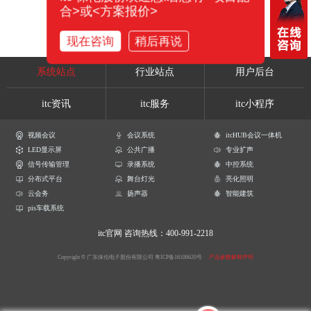
合>或<方案报价>
现在咨询
稍后再说
系统站点
行业站点
用户后台
itc资讯
itc服务
itc小程序
视频会议
会议系统
itcHUB会议一体机
LED显示屏
公共广播
专业扩声
信号传输管理
录播系统
中控系统
分布式平台
舞台灯光
亮化照明
云会务
扬声器
智能建筑
pis车载系统
itc官网
咨询热线：400-991-2218
Copyright © 广东保伦电子股份有限公司
粤ICP备16106620号
产品参数解释声明