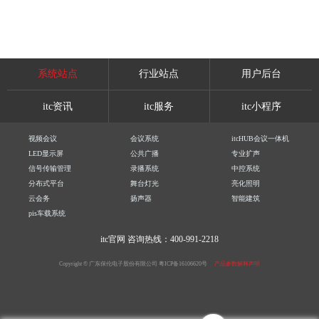
系统站点
行业站点
用户后台
itc资讯
itc服务
itc小程序
视频会议
会议系统
itcHUB会议一体机
LED显示屏
公共广播
专业扩声
信号传输管理
录播系统
中控系统
分布式平台
舞台灯光
亮化照明
云会务
扬声器
智能建筑
pis车载系统
itc官网
咨询热线：400-991-2218
Copyright © 广东保伦电子股份有限公司
粤ICP备16106620号
产品参数解释声明