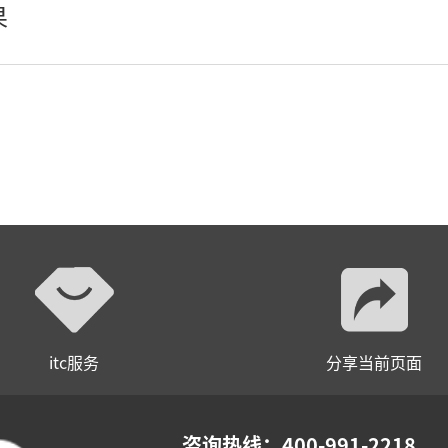
果
AI全数字会议系统
数字化会议设备
同声传译系列
AI智慧无纸化会议系统
AI智慧演易通软件
AI智慧语音转写系统
AI智慧录播系统
itc服务
分享当前页面
庭审录播
智能AI会议纪要系列
咨询热线：400-991-2218