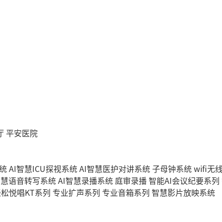
厅
平安医院
统
AI智慧ICU探视系统
AI智慧医护对讲系统
子母钟系统
wifi
智慧语音转写系统
AI智慧录播系统
庭审录播
智能AI会议纪要系列
轻松悦唱KT系列
专业扩声系列
专业音箱系列
智慧影片放映系统