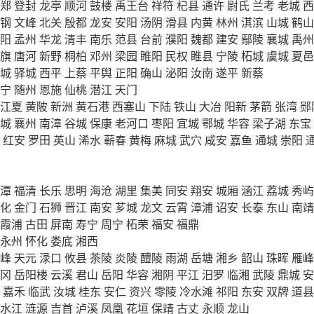
郑
登封
龙亭
顺河
鼓楼
禹王台
祥符
杞县
通许
尉氏
兰考
老城
西
钢
文峰
北关
殷都
龙安
安阳
汤阴
滑县
内黄
林州
淇滨
山城
鹤山
阳
孟州
华龙
清丰
南乐
范县
台前
濮阳
魏都
建安
鄢陵
襄城
禹州
旗
唐河
新野
桐柏
邓州
梁园
睢阳
民权
睢县
宁陵
柘城
虞城
夏邑
城
驿城
西平
上蔡
平舆
正阳
确山
泌阳
汝南
遂平
新蔡
宁
随州
恩施
仙桃
潜江
天门
江夏
黄陂
新洲
黄石港
西塞山
下陆
铁山
大冶
阳新
茅箭
张湾
郧
城
襄州
南漳
谷城
保康
老河口
枣阳
宜城
鄂城
华容
梁子湖
东宝
红安
罗田
英山
浠水
蕲春
黄梅
麻城
武穴
咸安
嘉鱼
通城
崇阳
潭
福清
长乐
思明
海沧
湖里
集美
同安
翔安
城厢
涵江
荔城
秀屿
化
金门
石狮
晋江
南安
芗城
龙文
云霄
漳浦
诏安
长泰
东山
南靖
霞浦
古田
屏南
寿宁
周宁
柘荣
福安
福鼎
永州
怀化
娄底
湘西
峰
天元
渌口
攸县
茶陵
炎陵
醴陵
雨湖
岳塘
湘乡
韶山
珠晖
雁峰
冈
岳阳楼
云溪
君山
岳阳
华容
湘阴
平江
汨罗
临湘
武陵
鼎城
安
嘉禾
临武
汝城
桂东
安仁
资兴
零陵
冷水滩
祁阳
东安
双牌
道县
水江
涟源
吉首
泸溪
凤凰
花垣
保靖
古丈
永顺
龙山