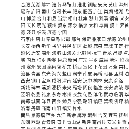
合肥
芜湖
蚌埠
淮南
马鞍山
淮北
铜陵
安庆
黄山
滁州
瑶海
庐阳
蜀山
包河
长丰
肥东
肥西
庐江
巢湖
镜湖
弋
山
博望
含山
和县
当涂
相山
杜集
烈山
濉溪
铜官
义安
阳
天长
明光
颍州
颍东
颍泉
临泉
太和
阜南
颍上
界首
德
泾县
绩溪
旌德
宁国
石家庄
唐山
秦皇岛
邯郸
邢台
保定
张家口
承德
沧州
长安
桥西
新华
裕华
井陉
矿区
藁城
鹿泉
栾城
正定
行
遵化
迁安
滦州
海港
山海关
北戴河
抚宁
青龙
昌黎
卢
城
内丘
柏乡
隆尧
巨鹿
新河
广宗
平乡
威县
清河
临西
州
定州
安国
高碑店
桥东
桥西
宣化
下花园
万全
崇礼
沧县
青县
东光
海兴
盐山
肃宁
南皮
吴桥
献县
孟村
泊
西安
铜川
宝鸡
咸阳
渭南
延安
汉中
榆林
安康
商洛
新城
碑林
莲湖
灞桥
未央
雁塔
阎良
临潼
长安
高陵
鄠
泾阳
乾县
礼泉
永寿
彬州
长武
旬邑
淳化
武功
临渭
华
南郑
城固
洋县
西乡
勉县
宁强
略阳
镇巴
留坝
佛坪
榆
洛南
丹凤
商南
山阳
镇安
柞水
南昌
景德镇
萍乡
九江
新余
鹰潭
赣州
吉安
宜春
抚州
东湖
西湖
青云谱
湾里
青山湖
新建
南昌县
安义
进贤
宜
月湖
余江
贵溪
章贡
南康
赣县
信丰
大余
上犹
崇义