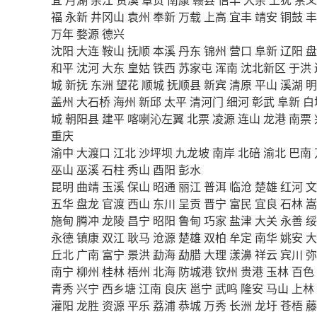
福
永新
井冈山
袁州
奉新
万载
上高
宜丰
靖安
铜鼓
丰
万年
婺源
德兴
沈阳
大连
鞍山
抚顺
本溪
丹东
锦州
营口
阜新
辽阳
盘
和平
沈河
大东
皇姑
铁西
苏家屯
浑南
沈北新区
于洪
城
新抚
东洲
望花
顺城
抚顺县
新宾
清原
平山
溪湖
明
盖州
大石桥
海州
新邱
太平
清河门
细河
彰武
阜新
白
城
朝阳县
建平
喀喇沁左翼
北票
凌源
连山
龙港
南票
重庆
渝中
大渡口
江北
沙坪坝
九龙坡
南岸
北碚
渝北
巴南
巫山
巫溪
石柱
秀山
酉阳
彭水
昆明
曲靖
玉溪
保山
昭通
丽江
普洱
临沧
楚雄
红河
文
五华
盘龙
官渡
西山
东川
呈贡
晋宁
富民
宜良
石林
嵩
施甸
腾冲
龙陵
昌宁
昭阳
鲁甸
巧家
盐津
大关
永善
绥
永德
镇康
双江
耿马
沧源
楚雄
双柏
牟定
南华
姚安
大
丘北
广南
富宁
景洪
勐海
勐腊
大理
漾濞
祥云
宾川
弥
南宁
柳州
桂林
梧州
北海
防城港
钦州
贵港
玉林
百色
青秀
兴宁
西乡塘
江南
良庆
邕宁
武鸣
隆安
马山
上林
灌阳
龙胜
资源
平乐
荔浦
恭城
万秀
长洲
龙圩
苍梧
藤