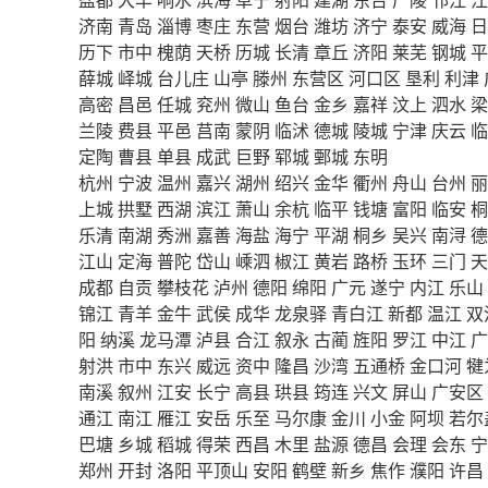
济南
青岛
淄博
枣庄
东营
烟台
潍坊
济宁
泰安
威海
日
历下
市中
槐荫
天桥
历城
长清
章丘
济阳
莱芜
钢城
平
薛城
峄城
台儿庄
山亭
滕州
东营区
河口区
垦利
利津
高密
昌邑
任城
兖州
微山
鱼台
金乡
嘉祥
汶上
泗水
梁
兰陵
费县
平邑
莒南
蒙阴
临沭
德城
陵城
宁津
庆云
临
定陶
曹县
单县
成武
巨野
郓城
鄄城
东明
杭州
宁波
温州
嘉兴
湖州
绍兴
金华
衢州
舟山
台州
丽
上城
拱墅
西湖
滨江
萧山
余杭
临平
钱塘
富阳
临安
桐
乐清
南湖
秀洲
嘉善
海盐
海宁
平湖
桐乡
吴兴
南浔
德
江山
定海
普陀
岱山
嵊泗
椒江
黄岩
路桥
玉环
三门
天
成都
自贡
攀枝花
泸州
德阳
绵阳
广元
遂宁
内江
乐山
锦江
青羊
金牛
武侯
成华
龙泉驿
青白江
新都
温江
双
阳
纳溪
龙马潭
泸县
合江
叙永
古蔺
旌阳
罗江
中江
广
射洪
市中
东兴
威远
资中
隆昌
沙湾
五通桥
金口河
犍
南溪
叙州
江安
长宁
高县
珙县
筠连
兴文
屏山
广安区
通江
南江
雁江
安岳
乐至
马尔康
金川
小金
阿坝
若尔
巴塘
乡城
稻城
得荣
西昌
木里
盐源
德昌
会理
会东
宁
郑州
开封
洛阳
平顶山
安阳
鹤壁
新乡
焦作
濮阳
许昌