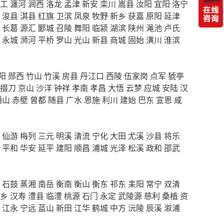
工
瀍河
涧西
洛龙
孟津
新安
栾川
嵩县
汝阳
宜阳
洛宁
浚县
淇县
红旗
卫滨
凤泉
牧野
新乡
获嘉
原阳
延津
长葛
源汇
郾城
召陵
舞阳
临颍
湖滨
陕州
渑池
卢氏
永城
浉河
平桥
罗山
光山
新县
商城
固始
潢川
淮滨
阳
郧西
竹山
竹溪
房县
丹江口
西陵
伍家岗
点军
猇亭
掇刀
京山
沙洋
钟祥
孝南
孝昌
大悟
云梦
应城
安陆
汉
通山
赤壁
曾都
随县
广水
恩施
利川
建始
巴东
宣恩
咸
仙游
梅列
三元
明溪
清流
宁化
大田
尤溪
沙县
将乐
平和
华安
延平
建阳
顺昌
浦城
光泽
松溪
政和
邵武
石鼓
蒸湘
南岳
衡南
衡山
衡东
祁东
耒阳
常宁
双清
乡
汉寿
澧县
临澧
桃源
石门
永定
武陵源
慈利
桑植
资
江永
宁远
蓝山
新田
江华
鹤城
中方
沅陵
辰溪
溆浦