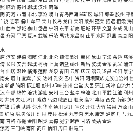
照
临沂
德州
聊城
滨州
菏泽
阴
商河
市南
市北
李沧
崂山
青岛西海岸新区
城阳
即墨
胶州
平
广饶
芝罘
福山
牟平
莱山
长岛
龙口
莱阳
莱州
蓬莱
招远
栖霞
海
山
曲阜
邹城
泰山
岱岳
宁阳
东平
新泰
肥城
环翠
文登
荣成
乳山
邑
齐河
平原
夏津
武城
乐陵
禹城
东昌府
茌平
东阿
冠县
高唐
阳
水
庐
淳安
建德
海曙
江北
北仑
镇海
鄞州
奉化
象山
宁海
余姚
慈溪
清
长兴
安吉
越城
柯桥
上虞
诸暨
嵊州
新昌
婺城
金东
武义
浦江
台
仙居
温岭
临海
莲都
龙泉
青田
云和
庆元
缙云
遂昌
松阳
景宁
南充
眉山
宜宾
广安
达州
雅安
巴中
资阳
阿坝藏族羌族自治州
流
郫都
简阳
都江堰
彭州
邛崃
崇州
金堂
大邑
蒲江
新津
自流井
汉
什邡
绵竹
涪城
游仙
安州
三台
盐亭
梓潼
北川
平武
江油
利州
为
井研
夹江
沐川
峨边
马边
峨眉山
顺庆
高坪
嘉陵
西充
南部
蓬
前锋
岳池
武胜
邻水
华蓥
通川
达川
宣汉
开江
大竹
渠县
万源
雨
盖
红原
壤塘
汶川
理县
茂县
松潘
九寨沟
黑水
康定
泸定
丹巴
九
南
普格
布拖
金阳
昭觉
喜德
冕宁
越西
甘洛
美姑
雷波
漯河
三门峡
南阳
商丘
信阳
周口
驻马店