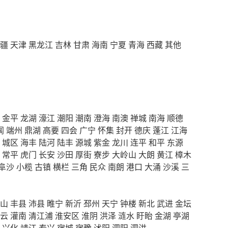
疆
天津
黑龙江
吉林
甘肃
海南
宁夏
青海
西藏
其他
金平
龙湖
濠江
潮阳
潮南
澄海
南澳
禅城
南海
顺德
闻
端州
鼎湖
高要
四会
广宁
怀集
封开
德庆
蓬江
江海
城区
海丰
陆河
陆丰
源城
紫金
龙川
连平
和平
东源
常平
虎门
长安
沙田
厚街
寮步
大岭山
大朗
黄江
樟木
阜沙
小榄
古镇
横栏
三角
民众
南朗
港口
大涌
沙溪
三
山
丰县
沛县
睢宁
新沂
邳州
天宁
钟楼
新北
武进
金坛
云
灌南
清江浦
淮安区
淮阴
洪泽
涟水
盱眙
金湖
亭湖
兴化
靖江
泰兴
宿城
宿豫
沭阳
泗阳
泗洪