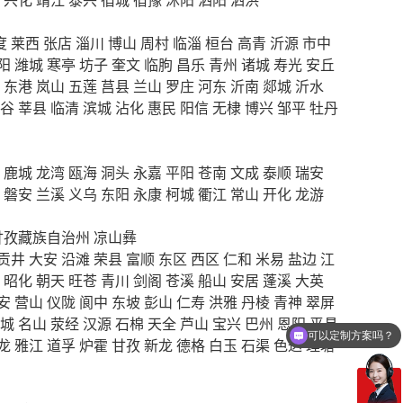
度
莱西
张店
淄川
博山
周村
临淄
桓台
高青
沂源
市中
阳
潍城
寒亭
坊子
奎文
临朐
昌乐
青州
诸城
寿光
安丘
东港
岚山
五莲
莒县
兰山
罗庄
河东
沂南
郯城
沂水
谷
莘县
临清
滨城
沾化
惠民
阳信
无棣
博兴
邹平
牡丹
鹿城
龙湾
瓯海
洞头
永嘉
平阳
苍南
文成
泰顺
瑞安
磐安
兰溪
义乌
东阳
永康
柯城
衢江
常山
开化
龙游
甘孜藏族自治州
凉山彝
贡井
大安
沿滩
荣县
富顺
东区
西区
仁和
米易
盐边
江
昭化
朝天
旺苍
青川
剑阁
苍溪
船山
安居
蓬溪
大英
安
营山
仪陇
阆中
东坡
彭山
仁寿
洪雅
丹棱
青神
翠屏
可以定制方案吗？
城
名山
荥经
汉源
石棉
天全
芦山
宝兴
巴州
恩阳
平昌
龙
雅江
道孚
炉霍
甘孜
新龙
德格
白玉
石渠
色达
理塘
你们电话多少