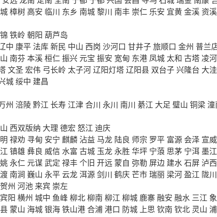
城
樟树
高安
临川
东乡
南城
黎川
南丰
崇仁
乐安
宜黄
金溪
资溪
锦
铁岭
朝阳
葫芦岛
辽中
康平
法库
新民
中山
西岗
沙河口
甘井子
旅顺口
金州
普兰
山
南芬
本溪
桓仁
振兴
元宝
振安
宽甸
东港
凤城
太和
古塔
凌河
塔
文圣
宏伟
弓长岭
太子河
辽阳灯塔
辽阳县
双台子
兴隆台
大洼
兴城
绥中
建昌
万州
涪陵
黔江
长寿
江津
合川
永川
南川
綦江
大足
璧山
铜梁
潼
山
西双版纳
大理
德宏
怒江
迪庆
明
禄劝
寻甸
安宁
麒麟
沾益
马龙
陆良
师宗
罗平
富源
会泽
宣威
江
镇雄
彝良
威信
水富
古城
玉龙
永胜
华坪
宁蒗
思茅
宁洱
墨江
姚
永仁
元谋
武定
禄丰
个旧
开远
蒙自
弥勒
屏边
建水
石屏
泸西
渡
南涧
巍山
永平
云龙
洱源
剑川
鹤庆
芒市
瑞丽
梁河
盈江
陇川
贺州
河池
来宾
崇左
宾阳
横州
城中
鱼峰
柳北
柳南
柳江
柳城
鹿寨
融安
融水
三江
象
县
蒙山
海城
银海
铁山港
合浦
港口
防城
上思
钦南
钦北
灵山
浦