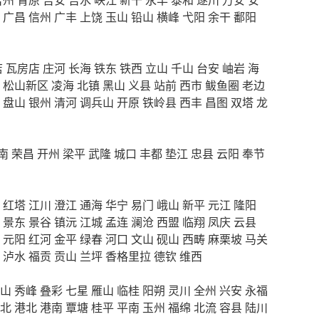
广昌
信州
广丰
上饶
玉山
铅山
横峰
弋阳
余干
鄱阳
店
瓦房店
庄河
长海
铁东
铁西
立山
千山
台安
岫岩
海
松山新区
凌海
北镇
黑山
义县
站前
西市
鲅鱼圈
老边
盘山
银州
清河
调兵山
开原
铁岭县
西丰
昌图
双塔
龙
南
荣昌
开州
梁平
武隆
城口
丰都
垫江
忠县
云阳
奉节
红塔
江川
澄江
通海
华宁
易门
峨山
新平
元江
隆阳
景东
景谷
镇沅
江城
孟连
澜沧
西盟
临翔
凤庆
云县
元阳
红河
金平
绿春
河口
文山
砚山
西畴
麻栗坡
马关
泸水
福贡
贡山
兰坪
香格里拉
德钦
维西
山
秀峰
叠彩
七星
雁山
临桂
阳朔
灵川
全州
兴安
永福
北
港北
港南
覃塘
桂平
平南
玉州
福绵
北流
容县
陆川