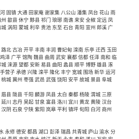
河
固镇
大通
田家庵
谢家集
八公山
潘集
凤台
花山
雨
徽州
歙县
休宁
黟县
祁门
琅琊
南谯
来安
全椒
定远
凤
谯城
涡阳
蒙城
利辛
贵池
东至
石台
青阳
宣州
郎溪
广
路北
古冶
开平
丰南
丰润
曹妃甸
滦南
乐亭
迁西
玉田
鸡泽
广平
馆陶
魏县
曲周
武安
襄都
信都
任泽
南和
临
容城
涞源
望都
安新
易县
曲阳
蠡县
顺平
博野
雄县
涿
手营子
承德
兴隆
滦平
隆化
丰宁
宽城
围场
新华
运河
桃城
冀州
枣强
武邑
武强
饶阳
安平
故城
景县
阜城
眉县
陇县
千阳
麟游
凤县
太白
秦都
杨陵
渭城
三原
延川
志丹
吴起
甘泉
富县
洛川
宜川
黄龙
黄陵
汉台
汉阴
石泉
宁陕
紫阳
岚皋
平利
镇坪
旬阳
白河
商州
水
永修
德安
都昌
湖口
彭泽
瑞昌
共青城
庐山
渝水
分
吉州
青原
吉安
吉水
峡江
新干
永丰
泰和
遂川
万安
安