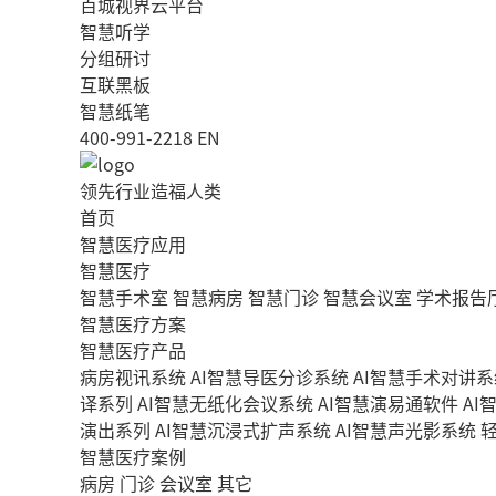
百城视界云平台
智慧听学
分组研讨
互联黑板
智慧纸笔
400-991-2218
EN
领先行业造福人类
首页
智慧医疗应用
智慧医疗
智慧手术室
智慧病房
智慧门诊
智慧会议室
学术报告
智慧医疗方案
智慧医疗产品
病房视讯系统
AI智慧导医分诊系统
AI智慧手术对讲系
译系列
AI智慧无纸化会议系统
AI智慧演易通软件
AI
演出系列
AI智慧沉浸式扩声系统
AI智慧声光影系统
智慧医疗案例
病房
门诊
会议室
其它