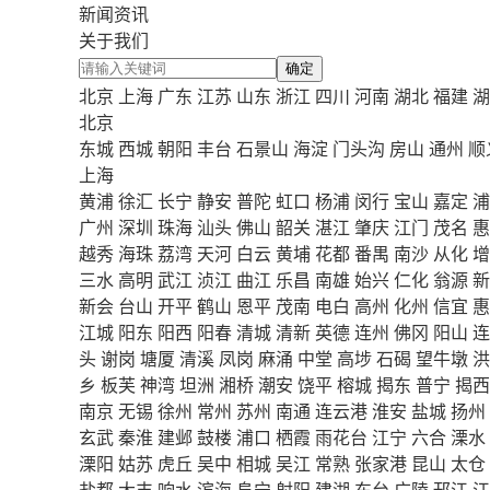
新闻资讯
关于我们
确定
北京
上海
广东
江苏
山东
浙江
四川
河南
湖北
福建
湖
北京
东城
西城
朝阳
丰台
石景山
海淀
门头沟
房山
通州
顺
上海
黄浦
徐汇
长宁
静安
普陀
虹口
杨浦
闵行
宝山
嘉定
浦
广州
深圳
珠海
汕头
佛山
韶关
湛江
肇庆
江门
茂名
惠
越秀
海珠
荔湾
天河
白云
黄埔
花都
番禺
南沙
从化
增
三水
高明
武江
浈江
曲江
乐昌
南雄
始兴
仁化
翁源
新
新会
台山
开平
鹤山
恩平
茂南
电白
高州
化州
信宜
惠
江城
阳东
阳西
阳春
清城
清新
英德
连州
佛冈
阳山
连
头
谢岗
塘厦
清溪
凤岗
麻涌
中堂
高埗
石碣
望牛墩
洪
乡
板芙
神湾
坦洲
湘桥
潮安
饶平
榕城
揭东
普宁
揭西
南京
无锡
徐州
常州
苏州
南通
连云港
淮安
盐城
扬州
玄武
秦淮
建邺
鼓楼
浦口
栖霞
雨花台
江宁
六合
溧水
溧阳
姑苏
虎丘
吴中
相城
吴江
常熟
张家港
昆山
太仓
盐都
大丰
响水
滨海
阜宁
射阳
建湖
东台
广陵
邗江
江