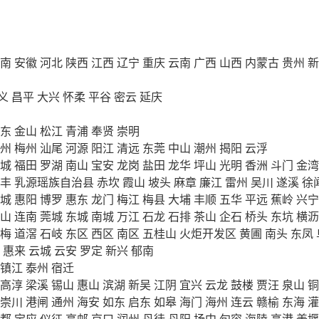
南
安徽
河北
陕西
江西
辽宁
重庆
云南
广西
山西
内蒙古
贵州
新
义
昌平
大兴
怀柔
平谷
密云
延庆
东
金山
松江
青浦
奉贤
崇明
州
梅州
汕尾
河源
阳江
清远
东莞
中山
潮州
揭阳
云浮
城
福田
罗湖
南山
宝安
龙岗
盐田
龙华
坪山
光明
香洲
斗门
金湾
丰
乳源瑶族自治县
赤坎
霞山
坡头
麻章
廉江
雷州
吴川
遂溪
徐
城
惠阳
博罗
惠东
龙门
梅江
梅县
大埔
丰顺
五华
平远
蕉岭
兴宁
山
连南
莞城
东城
南城
万江
石龙
石排
茶山
企石
桥头
东坑
横沥
梅
道滘
石岐
东区
西区
南区
五桂山
火炬开发区
黄圃
南头
东凤
惠来
云城
云安
罗定
新兴
郁南
镇江
泰州
宿迁
高淳
梁溪
锡山
惠山
滨湖
新吴
江阴
宜兴
云龙
鼓楼
贾汪
泉山
铜
崇川
港闸
通州
海安
如东
启东
如皋
海门
海州
连云
赣榆
东海
灌
都
宝应
仪征
高邮
京口
润州
丹徒
丹阳
扬中
句容
海陵
高港
姜堰