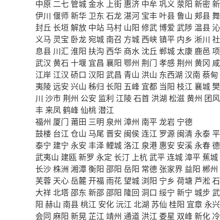
中原
二七
管城
金水
上街
惠济
中牟
巩义
荥阳
新密
新
伊川
偃师
新华
卫东
石龙
湛河
宝丰
叶县
鲁山
郏县
舞
封丘
长垣
解放
中站
马村
山阳
修武
博爱
武陟
温县
沁
义马
灵宝
卧龙
宛城
南召
方城
西峡
镇平
内乡
淅川
社
息县
川汇
淮阳
扶沟
西华
商水
沈丘
郸城
太康
鹿邑
项
武汉
黄石
十堰
宜昌
襄阳
鄂州
荆门
孝感
荆州
黄冈
咸
江岸
江汉
硚口
汉阳
武昌
青山
洪山
东西湖
汉南
蔡甸
夷陵
远安
兴山
秭归
长阳
五峰
宜都
当阳
枝江
襄城
樊
川
沙市
荆州
公安
监利
江陵
石首
洪湖
松滋
黄州
团风
丰
来凤
鹤峰
仙桃
潜江
福州
厦门
莆田
三明
泉州
漳州
南平
龙岩
宁德
鼓楼
台江
仓山
马尾
晋安
闽侯
连江
罗源
闽清
永泰
平
泰宁
建宁
永安
丰泽
鲤城
洛江
泉港
惠安
安溪
永春
德
武夷山
建瓯
新罗
永定
长汀
上杭
武平
连城
漳平
蕉城
长沙
株洲
湘潭
衡阳
邵阳
岳阳
常德
张家界
益阳
郴州
芙蓉
天心
岳麓
开福
雨花
望城
浏阳
宁乡
荷塘
芦淞
石
大祥
北塔
邵东
新邵
邵阳
隆回
洞口
绥宁
新宁
城步
武
阳
赫山
南县
桃江
安化
沅江
北湖
苏仙
桂阳
宜章
永兴
会同
麻阳
新晃
芷江
靖州
通道
洪江
娄星
双峰
新化
冷