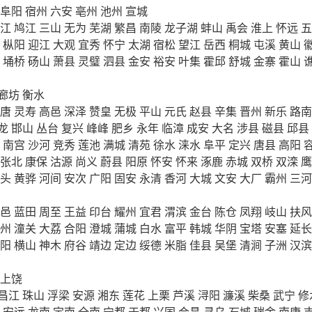
阜阳
宿州
六安
亳州
池州
宣城
江
鸠江
三山
无为
芜湖
繁昌
南陵
龙子湖
蚌山
禹会
淮上
怀远
五
枞阳
迎江
大观
宜秀
怀宁
太湖
宿松
望江
岳西
桐城
屯溪
黄山
埇桥
砀山
萧县
灵璧
泗县
金安
裕安
叶集
霍邱
舒城
金寨
霍山
廊坊
衡水
唐
灵寿
高邑
深泽
赞皇
无极
平山
元氏
赵县
辛集
晋州
新乐
路南
龙
邯山
丛台
复兴
峰峰
肥乡
永年
临漳
成安
大名
涉县
磁县
邱县
南宫
沙河
竞秀
莲池
满城
清苑
徐水
涞水
阜平
定兴
唐县
高阳
张北
康保
沽源
尚义
蔚县
阳原
怀安
怀来
涿鹿
赤城
双桥
双滦
鹰
头
黄骅
河间
安次
广阳
固安
永清
香河
大城
文安
大厂
霸州
三河
邑
蓝田
周至
王益
印台
耀州
宜君
渭滨
金台
陈仓
凤翔
岐山
扶风
州
潼关
大荔
合阳
澄城
蒲城
白水
富平
韩城
华阴
宝塔
安塞
延长
阳
横山
神木
府谷
靖边
定边
绥德
米脂
佳县
吴堡
清涧
子洲
汉滨
上饶
昌江
珠山
浮梁
安源
湘东
莲花
上栗
芦溪
浔阳
濂溪
柴桑
武宁
修
安远
龙南
定南
全南
宁都
于都
兴国
会昌
寻乌
石城
瑞金
南康