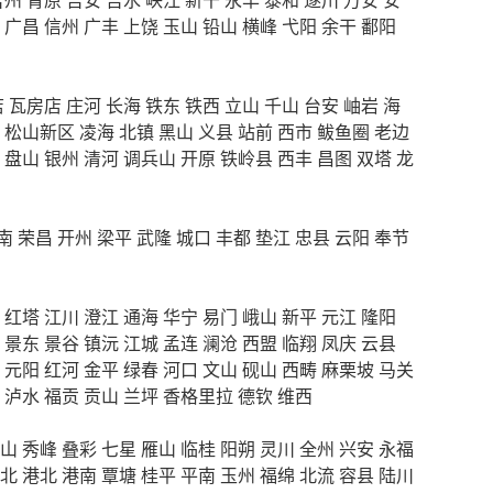
广昌
信州
广丰
上饶
玉山
铅山
横峰
弋阳
余干
鄱阳
店
瓦房店
庄河
长海
铁东
铁西
立山
千山
台安
岫岩
海
松山新区
凌海
北镇
黑山
义县
站前
西市
鲅鱼圈
老边
盘山
银州
清河
调兵山
开原
铁岭县
西丰
昌图
双塔
龙
南
荣昌
开州
梁平
武隆
城口
丰都
垫江
忠县
云阳
奉节
红塔
江川
澄江
通海
华宁
易门
峨山
新平
元江
隆阳
景东
景谷
镇沅
江城
孟连
澜沧
西盟
临翔
凤庆
云县
元阳
红河
金平
绿春
河口
文山
砚山
西畴
麻栗坡
马关
泸水
福贡
贡山
兰坪
香格里拉
德钦
维西
山
秀峰
叠彩
七星
雁山
临桂
阳朔
灵川
全州
兴安
永福
北
港北
港南
覃塘
桂平
平南
玉州
福绵
北流
容县
陆川