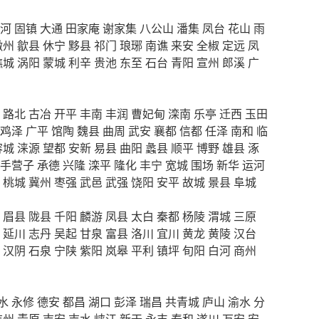
河
固镇
大通
田家庵
谢家集
八公山
潘集
凤台
花山
雨
徽州
歙县
休宁
黟县
祁门
琅琊
南谯
来安
全椒
定远
凤
谯城
涡阳
蒙城
利辛
贵池
东至
石台
青阳
宣州
郎溪
广
路北
古冶
开平
丰南
丰润
曹妃甸
滦南
乐亭
迁西
玉田
鸡泽
广平
馆陶
魏县
曲周
武安
襄都
信都
任泽
南和
临
容城
涞源
望都
安新
易县
曲阳
蠡县
顺平
博野
雄县
涿
手营子
承德
兴隆
滦平
隆化
丰宁
宽城
围场
新华
运河
桃城
冀州
枣强
武邑
武强
饶阳
安平
故城
景县
阜城
眉县
陇县
千阳
麟游
凤县
太白
秦都
杨陵
渭城
三原
延川
志丹
吴起
甘泉
富县
洛川
宜川
黄龙
黄陵
汉台
汉阴
石泉
宁陕
紫阳
岚皋
平利
镇坪
旬阳
白河
商州
水
永修
德安
都昌
湖口
彭泽
瑞昌
共青城
庐山
渝水
分
吉州
青原
吉安
吉水
峡江
新干
永丰
泰和
遂川
万安
安