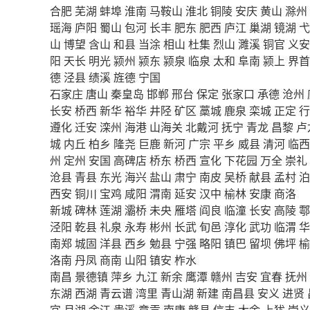
合肥
芜湖
蚌埠
淮南
马鞍山
淮北
铜陵
安庆
黄山
滁州
瑶海
庐阳
蜀山
包河
长丰
肥东
肥西
庐江
巢湖
镜湖
弋
山
博望
含山
和县
当涂
相山
杜集
烈山
濉溪
铜官
义安
阳
天长
明光
颍州
颍东
颍泉
临泉
太和
阜南
颍上
界首
德
泾县
绩溪
旌德
宁国
石家庄
唐山
秦皇岛
邯郸
邢台
保定
张家口
承德
沧州
长安
桥西
新华
裕华
井陉
矿区
藁城
鹿泉
栾城
正定
行
遵化
迁安
滦州
海港
山海关
北戴河
抚宁
青龙
昌黎
卢
城
内丘
柏乡
隆尧
巨鹿
新河
广宗
平乡
威县
清河
临西
州
定州
安国
高碑店
桥东
桥西
宣化
下花园
万全
崇礼
沧县
青县
东光
海兴
盐山
肃宁
南皮
吴桥
献县
孟村
泊
西安
铜川
宝鸡
咸阳
渭南
延安
汉中
榆林
安康
商洛
新城
碑林
莲湖
灞桥
未央
雁塔
阎良
临潼
长安
高陵
鄠
泾阳
乾县
礼泉
永寿
彬州
长武
旬邑
淳化
武功
临渭
华
南郑
城固
洋县
西乡
勉县
宁强
略阳
镇巴
留坝
佛坪
榆
洛南
丹凤
商南
山阳
镇安
柞水
南昌
景德镇
萍乡
九江
新余
鹰潭
赣州
吉安
宜春
抚州
东湖
西湖
青云谱
湾里
青山湖
新建
南昌县
安义
进贤
宜
月湖
余江
贵溪
章贡
南康
赣县
信丰
大余
上犹
崇义