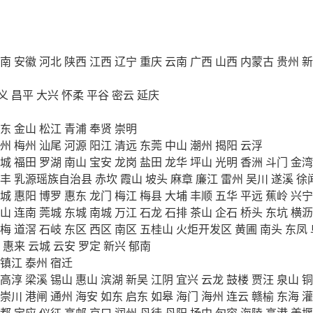
南
安徽
河北
陕西
江西
辽宁
重庆
云南
广西
山西
内蒙古
贵州
新
义
昌平
大兴
怀柔
平谷
密云
延庆
东
金山
松江
青浦
奉贤
崇明
州
梅州
汕尾
河源
阳江
清远
东莞
中山
潮州
揭阳
云浮
城
福田
罗湖
南山
宝安
龙岗
盐田
龙华
坪山
光明
香洲
斗门
金湾
丰
乳源瑶族自治县
赤坎
霞山
坡头
麻章
廉江
雷州
吴川
遂溪
徐
城
惠阳
博罗
惠东
龙门
梅江
梅县
大埔
丰顺
五华
平远
蕉岭
兴宁
山
连南
莞城
东城
南城
万江
石龙
石排
茶山
企石
桥头
东坑
横沥
梅
道滘
石岐
东区
西区
南区
五桂山
火炬开发区
黄圃
南头
东凤
惠来
云城
云安
罗定
新兴
郁南
镇江
泰州
宿迁
高淳
梁溪
锡山
惠山
滨湖
新吴
江阴
宜兴
云龙
鼓楼
贾汪
泉山
铜
崇川
港闸
通州
海安
如东
启东
如皋
海门
海州
连云
赣榆
东海
灌
都
宝应
仪征
高邮
京口
润州
丹徒
丹阳
扬中
句容
海陵
高港
姜堰