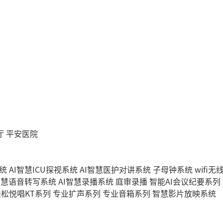
厅
平安医院
统
AI智慧ICU探视系统
AI智慧医护对讲系统
子母钟系统
wifi
智慧语音转写系统
AI智慧录播系统
庭审录播
智能AI会议纪要系列
轻松悦唱KT系列
专业扩声系列
专业音箱系列
智慧影片放映系统