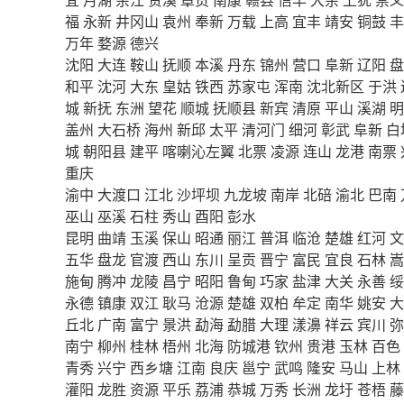
福
永新
井冈山
袁州
奉新
万载
上高
宜丰
靖安
铜鼓
丰
万年
婺源
德兴
沈阳
大连
鞍山
抚顺
本溪
丹东
锦州
营口
阜新
辽阳
盘
和平
沈河
大东
皇姑
铁西
苏家屯
浑南
沈北新区
于洪
城
新抚
东洲
望花
顺城
抚顺县
新宾
清原
平山
溪湖
明
盖州
大石桥
海州
新邱
太平
清河门
细河
彰武
阜新
白
城
朝阳县
建平
喀喇沁左翼
北票
凌源
连山
龙港
南票
重庆
渝中
大渡口
江北
沙坪坝
九龙坡
南岸
北碚
渝北
巴南
巫山
巫溪
石柱
秀山
酉阳
彭水
昆明
曲靖
玉溪
保山
昭通
丽江
普洱
临沧
楚雄
红河
文
五华
盘龙
官渡
西山
东川
呈贡
晋宁
富民
宜良
石林
嵩
施甸
腾冲
龙陵
昌宁
昭阳
鲁甸
巧家
盐津
大关
永善
绥
永德
镇康
双江
耿马
沧源
楚雄
双柏
牟定
南华
姚安
大
丘北
广南
富宁
景洪
勐海
勐腊
大理
漾濞
祥云
宾川
弥
南宁
柳州
桂林
梧州
北海
防城港
钦州
贵港
玉林
百色
青秀
兴宁
西乡塘
江南
良庆
邕宁
武鸣
隆安
马山
上林
灌阳
龙胜
资源
平乐
荔浦
恭城
万秀
长洲
龙圩
苍梧
藤