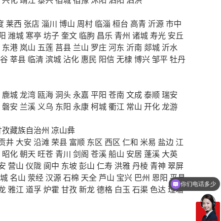
度
莱西
张店
淄川
博山
周村
临淄
桓台
高青
沂源
市中
阳
潍城
寒亭
坊子
奎文
临朐
昌乐
青州
诸城
寿光
安丘
东港
岚山
五莲
莒县
兰山
罗庄
河东
沂南
郯城
沂水
谷
莘县
临清
滨城
沾化
惠民
阳信
无棣
博兴
邹平
牡丹
鹿城
龙湾
瓯海
洞头
永嘉
平阳
苍南
文成
泰顺
瑞安
磐安
兰溪
义乌
东阳
永康
柯城
衢江
常山
开化
龙游
甘孜藏族自治州
凉山彝
贡井
大安
沿滩
荣县
富顺
东区
西区
仁和
米易
盐边
江
昭化
朝天
旺苍
青川
剑阁
苍溪
船山
安居
蓬溪
大英
安
营山
仪陇
阆中
东坡
彭山
仁寿
洪雅
丹棱
青神
翠屏
城
名山
荥经
汉源
石棉
天全
芦山
宝兴
巴州
恩阳
平昌
你们电话多少
龙
雅江
道孚
炉霍
甘孜
新龙
德格
白玉
石渠
色达
理塘