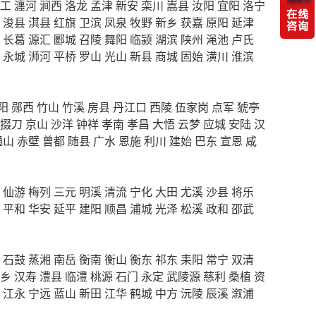
工
瀍河
涧西
洛龙
孟津
新安
栾川
嵩县
汝阳
宜阳
洛宁
浚县
淇县
红旗
卫滨
凤泉
牧野
新乡
获嘉
原阳
延津
长葛
源汇
郾城
召陵
舞阳
临颍
湖滨
陕州
渑池
卢氏
永城
浉河
平桥
罗山
光山
新县
商城
固始
潢川
淮滨
阳
郧西
竹山
竹溪
房县
丹江口
西陵
伍家岗
点军
猇亭
掇刀
京山
沙洋
钟祥
孝南
孝昌
大悟
云梦
应城
安陆
汉
通山
赤壁
曾都
随县
广水
恩施
利川
建始
巴东
宣恩
咸
仙游
梅列
三元
明溪
清流
宁化
大田
尤溪
沙县
将乐
平和
华安
延平
建阳
顺昌
浦城
光泽
松溪
政和
邵武
石鼓
蒸湘
南岳
衡南
衡山
衡东
祁东
耒阳
常宁
双清
乡
汉寿
澧县
临澧
桃源
石门
永定
武陵源
慈利
桑植
资
江永
宁远
蓝山
新田
江华
鹤城
中方
沅陵
辰溪
溆浦