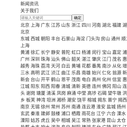
新闻资讯
关于我们
确定
北京
上海
广东
江苏
山东
浙江
四川
河南
湖北
福建
湖
北京
东城
西城
朝阳
丰台
石景山
海淀
门头沟
房山
通州
顺
上海
黄浦
徐汇
长宁
静安
普陀
虹口
杨浦
闵行
宝山
嘉定
浦
广州
深圳
珠海
汕头
佛山
韶关
湛江
肇庆
江门
茂名
惠
越秀
海珠
荔湾
天河
白云
黄埔
花都
番禺
南沙
从化
增
三水
高明
武江
浈江
曲江
乐昌
南雄
始兴
仁化
翁源
新
新会
台山
开平
鹤山
恩平
茂南
电白
高州
化州
信宜
惠
江城
阳东
阳西
阳春
清城
清新
英德
连州
佛冈
阳山
连
头
谢岗
塘厦
清溪
凤岗
麻涌
中堂
高埗
石碣
望牛墩
洪
乡
板芙
神湾
坦洲
湘桥
潮安
饶平
榕城
揭东
普宁
揭西
南京
无锡
徐州
常州
苏州
南通
连云港
淮安
盐城
扬州
玄武
秦淮
建邺
鼓楼
浦口
栖霞
雨花台
江宁
六合
溧水
溧阳
姑苏
虎丘
吴中
相城
吴江
常熟
张家港
昆山
太仓
盐都
大丰
响水
滨海
阜宁
射阳
建湖
东台
广陵
邗江
江