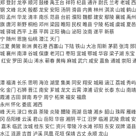
郑
登封
龙亭
顺河
鼓楼
禹王台
祥符
杞县
通许
尉氏
兰考
老城
西
钢
文峰
北关
殷都
龙安
安阳
汤阴
滑县
内黄
林州
淇滨
山城
鹤山
阳
孟州
华龙
清丰
南乐
范县
台前
濮阳
魏都
建安
鄢陵
襄城
禹州
旗
唐河
新野
桐柏
邓州
梁园
睢阳
民权
睢县
宁陵
柘城
虞城
夏邑
城
驿城
西平
上蔡
平舆
正阳
确山
泌阳
汝南
遂平
新蔡
宁
随州
恩施
仙桃
潜江
天门
江夏
黄陂
新洲
黄石港
西塞山
下陆
铁山
大冶
阳新
茅箭
张湾
郧
城
襄州
南漳
谷城
保康
老河口
枣阳
宜城
鄂城
华容
梁子湖
东宝
红安
罗田
英山
浠水
蕲春
黄梅
麻城
武穴
咸安
嘉鱼
通城
崇阳
潭
福清
长乐
思明
海沧
湖里
集美
同安
翔安
城厢
涵江
荔城
秀屿
化
金门
石狮
晋江
南安
芗城
龙文
云霄
漳浦
诏安
长泰
东山
南靖
霞浦
古田
屏南
寿宁
周宁
柘荣
福安
福鼎
永州
怀化
娄底
湘西
峰
天元
渌口
攸县
茶陵
炎陵
醴陵
雨湖
岳塘
湘乡
韶山
珠晖
雁峰
冈
岳阳楼
云溪
君山
岳阳
华容
湘阴
平江
汨罗
临湘
武陵
鼎城
安
嘉禾
临武
汝城
桂东
安仁
资兴
零陵
冷水滩
祁阳
东安
双牌
道县
水江
涟源
吉首
泸溪
凤凰
花垣
保靖
古丈
永顺
龙山