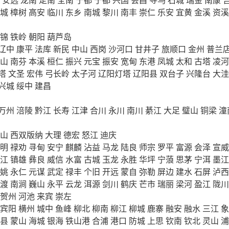
城
樟树
高安
临川
东乡
南城
黎川
南丰
崇仁
乐安
宜黄
金溪
资溪
锦
铁岭
朝阳
葫芦岛
辽中
康平
法库
新民
中山
西岗
沙河口
甘井子
旅顺口
金州
普兰
山
南芬
本溪
桓仁
振兴
元宝
振安
宽甸
东港
凤城
太和
古塔
凌河
塔
文圣
宏伟
弓长岭
太子河
辽阳灯塔
辽阳县
双台子
兴隆台
大洼
兴城
绥中
建昌
万州
涪陵
黔江
长寿
江津
合川
永川
南川
綦江
大足
璧山
铜梁
潼
山
西双版纳
大理
德宏
怒江
迪庆
明
禄劝
寻甸
安宁
麒麟
沾益
马龙
陆良
师宗
罗平
富源
会泽
宣威
江
镇雄
彝良
威信
水富
古城
玉龙
永胜
华坪
宁蒗
思茅
宁洱
墨江
姚
永仁
元谋
武定
禄丰
个旧
开远
蒙自
弥勒
屏边
建水
石屏
泸西
渡
南涧
巍山
永平
云龙
洱源
剑川
鹤庆
芒市
瑞丽
梁河
盈江
陇川
贺州
河池
来宾
崇左
宾阳
横州
城中
鱼峰
柳北
柳南
柳江
柳城
鹿寨
融安
融水
三江
象
县
蒙山
海城
银海
铁山港
合浦
港口
防城
上思
钦南
钦北
灵山
浦