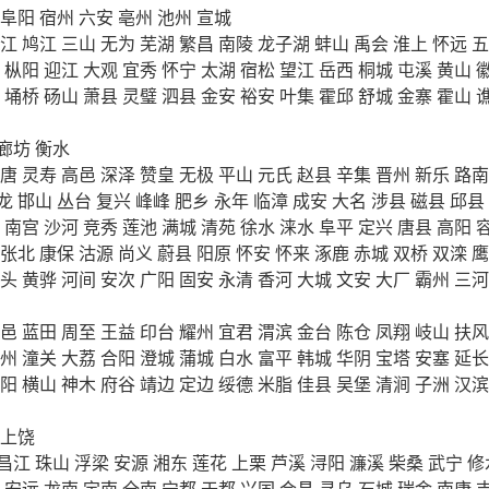
阜阳
宿州
六安
亳州
池州
宣城
江
鸠江
三山
无为
芜湖
繁昌
南陵
龙子湖
蚌山
禹会
淮上
怀远
五
枞阳
迎江
大观
宜秀
怀宁
太湖
宿松
望江
岳西
桐城
屯溪
黄山
埇桥
砀山
萧县
灵璧
泗县
金安
裕安
叶集
霍邱
舒城
金寨
霍山
廊坊
衡水
唐
灵寿
高邑
深泽
赞皇
无极
平山
元氏
赵县
辛集
晋州
新乐
路南
龙
邯山
丛台
复兴
峰峰
肥乡
永年
临漳
成安
大名
涉县
磁县
邱县
南宫
沙河
竞秀
莲池
满城
清苑
徐水
涞水
阜平
定兴
唐县
高阳
张北
康保
沽源
尚义
蔚县
阳原
怀安
怀来
涿鹿
赤城
双桥
双滦
鹰
头
黄骅
河间
安次
广阳
固安
永清
香河
大城
文安
大厂
霸州
三河
邑
蓝田
周至
王益
印台
耀州
宜君
渭滨
金台
陈仓
凤翔
岐山
扶风
州
潼关
大荔
合阳
澄城
蒲城
白水
富平
韩城
华阴
宝塔
安塞
延长
阳
横山
神木
府谷
靖边
定边
绥德
米脂
佳县
吴堡
清涧
子洲
汉滨
上饶
昌江
珠山
浮梁
安源
湘东
莲花
上栗
芦溪
浔阳
濂溪
柴桑
武宁
修
安远
龙南
定南
全南
宁都
于都
兴国
会昌
寻乌
石城
瑞金
南康