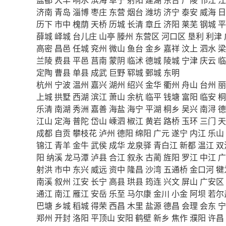
济南
青岛
淄博
枣庄
东营
烟台
潍坊
济宁
泰安
威海
日
历下
市中
槐荫
天桥
历城
长清
章丘
济阳
莱芜
钢城
平
薛城
峄城
台儿庄
山亭
滕州
东营区
河口区
垦利
利津
高密
昌邑
任城
兖州
微山
鱼台
金乡
嘉祥
汶上
泗水
梁
兰陵
费县
平邑
莒南
蒙阴
临沭
德城
陵城
宁津
庆云
临
定陶
曹县
单县
成武
巨野
郓城
鄄城
东明
杭州
宁波
温州
嘉兴
湖州
绍兴
金华
衢州
舟山
台州
丽
上城
拱墅
西湖
滨江
萧山
余杭
临平
钱塘
富阳
临安
桐
乐清
南湖
秀洲
嘉善
海盐
海宁
平湖
桐乡
吴兴
南浔
德
江山
定海
普陀
岱山
嵊泗
椒江
黄岩
路桥
玉环
三门
天
成都
自贡
攀枝花
泸州
德阳
绵阳
广元
遂宁
内江
乐山
锦江
青羊
金牛
武侯
成华
龙泉驿
青白江
新都
温江
双
阳
纳溪
龙马潭
泸县
合江
叙永
古蔺
旌阳
罗江
中江
广
射洪
市中
东兴
威远
资中
隆昌
沙湾
五通桥
金口河
犍
南溪
叙州
江安
长宁
高县
珙县
筠连
兴文
屏山
广安区
通江
南江
雁江
安岳
乐至
马尔康
金川
小金
阿坝
若尔
巴塘
乡城
稻城
得荣
西昌
木里
盐源
德昌
会理
会东
宁
郑州
开封
洛阳
平顶山
安阳
鹤壁
新乡
焦作
濮阳
许昌