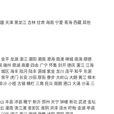
疆
天津
黑龙江
吉林
甘肃
海南
宁夏
青海
西藏
其他
金平
龙湖
濠江
潮阳
潮南
澄海
南澳
禅城
南海
顺德
闻
端州
鼎湖
高要
四会
广宁
怀集
封开
德庆
蓬江
江海
城区
海丰
陆河
陆丰
源城
紫金
龙川
连平
和平
东源
常平
虎门
长安
沙田
厚街
寮步
大岭山
大朗
黄江
樟木
阜沙
小榄
古镇
横栏
三角
民众
南朗
港口
大涌
沙溪
三
山
丰县
沛县
睢宁
新沂
邳州
天宁
钟楼
新北
武进
金坛
云
灌南
清江浦
淮安区
淮阴
洪泽
涟水
盱眙
金湖
亭湖
兴化
靖江
泰兴
宿城
宿豫
沭阳
泗阳
泗洪