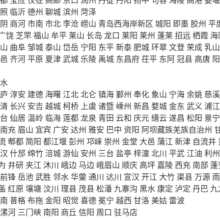
照
临沂
德州
聊城
滨州
菏泽
阴
商河
市南
市北
李沧
崂山
青岛西海岸新区
城阳
即墨
胶州
平
广饶
芝罘
福山
牟平
莱山
长岛
龙口
莱阳
莱州
蓬莱
招远
栖霞
海
山
曲阜
邹城
泰山
岱岳
宁阳
东平
新泰
肥城
环翠
文登
荣成
乳山
邑
齐河
平原
夏津
武城
乐陵
禹城
东昌府
茌平
东阿
冠县
高唐
阳
水
庐
淳安
建德
海曙
江北
北仑
镇海
鄞州
奉化
象山
宁海
余姚
慈溪
清
长兴
安吉
越城
柯桥
上虞
诸暨
嵊州
新昌
婺城
金东
武义
浦江
台
仙居
温岭
临海
莲都
龙泉
青田
云和
庆元
缙云
遂昌
松阳
景宁
南充
眉山
宜宾
广安
达州
雅安
巴中
资阳
阿坝藏族羌族自治州
流
郫都
简阳
都江堰
彭州
邛崃
崇州
金堂
大邑
蒲江
新津
自流井
汉
什邡
绵竹
涪城
游仙
安州
三台
盐亭
梓潼
北川
平武
江油
利州
为
井研
夹江
沐川
峨边
马边
峨眉山
顺庆
高坪
嘉陵
西充
南部
蓬
前锋
岳池
武胜
邻水
华蓥
通川
达川
宣汉
开江
大竹
渠县
万源
雨
盖
红原
壤塘
汶川
理县
茂县
松潘
九寨沟
黑水
康定
泸定
丹巴
九
南
普格
布拖
金阳
昭觉
喜德
冕宁
越西
甘洛
美姑
雷波
漯河
三门峡
南阳
商丘
信阳
周口
驻马店