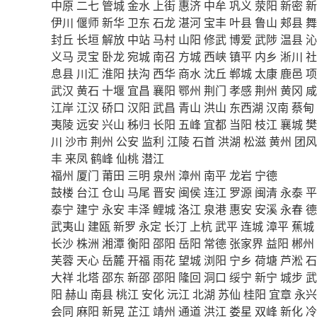
中原
二七
管城
金水
上街
惠济
中牟
巩义
荥阳
新密
新
伊川
偃师
新华
卫东
石龙
湛河
宝丰
叶县
鲁山
郏县
舞
封丘
长垣
解放
中站
马村
山阳
修武
博爱
武陟
温县
沁
义马
灵宝
卧龙
宛城
南召
方城
西峡
镇平
内乡
淅川
社
息县
川汇
淮阳
扶沟
西华
商水
沈丘
郸城
太康
鹿邑
项
武汉
黄石
十堰
宜昌
襄阳
鄂州
荆门
孝感
荆州
黄冈
咸
江岸
江汉
硚口
汉阳
武昌
青山
洪山
东西湖
汉南
蔡甸
夷陵
远安
兴山
秭归
长阳
五峰
宜都
当阳
枝江
襄城
樊
川
沙市
荆州
公安
监利
江陵
石首
洪湖
松滋
黄州
团风
丰
来凤
鹤峰
仙桃
潜江
福州
厦门
莆田
三明
泉州
漳州
南平
龙岩
宁德
鼓楼
台江
仓山
马尾
晋安
闽侯
连江
罗源
闽清
永泰
平
泰宁
建宁
永安
丰泽
鲤城
洛江
泉港
惠安
安溪
永春
德
武夷山
建瓯
新罗
永定
长汀
上杭
武平
连城
漳平
蕉城
长沙
株洲
湘潭
衡阳
邵阳
岳阳
常德
张家界
益阳
郴州
芙蓉
天心
岳麓
开福
雨花
望城
浏阳
宁乡
荷塘
芦淞
石
大祥
北塔
邵东
新邵
邵阳
隆回
洞口
绥宁
新宁
城步
武
阳
赫山
南县
桃江
安化
沅江
北湖
苏仙
桂阳
宜章
永兴
会同
麻阳
新晃
芷江
靖州
通道
洪江
娄星
双峰
新化
冷