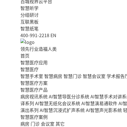
百城视界云平台
智慧听学
分组研讨
互联黑板
智慧纸笔
400-991-2218
EN
领先行业造福人类
首页
智慧医疗应用
智慧医疗
智慧手术室
智慧病房
智慧门诊
智慧会议室
学术报告
智慧医疗方案
智慧医疗产品
病房视讯系统
AI智慧导医分诊系统
AI智慧手术对讲系
译系列
AI智慧无纸化会议系统
AI智慧演易通软件
AI
演出系列
AI智慧沉浸式扩声系统
AI智慧声光影系统
智慧医疗案例
病房
门诊
会议室
其它