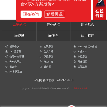
合>或<方案报价>
现在咨询
稍后再说
系统站点
行业站点
用户后台
itc资讯
itc服务
itc小程序
视频会议
会议系统
itcHUB会议一体机
LED显示屏
公共广播
专业扩声
信号传输管理
录播系统
中控系统
分布式平台
舞台灯光
亮化照明
云会务
扬声器
智能建筑
pis车载系统
itc官网
咨询热线：400-991-2218
Copyright © 广东保伦电子股份有限公司
粤ICP备16106620号
产品参数解释声明