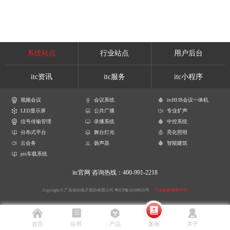
系统站点
行业站点
用户后台
itc资讯
itc服务
itc小程序
视频会议
会议系统
itcHUB会议一体机
LED显示屏
公共广播
专业扩声
信号传输管理
录播系统
中控系统
分布式平台
舞台灯光
亮化照明
云会务
扬声器
智能建筑
pis车载系统
itc官网
咨询热线：400-991-2218
Copyright © 广东保伦电子股份有限公司
粤ICP备16106620号
产品参数解释声明
首页
应用
产品
案例
关于