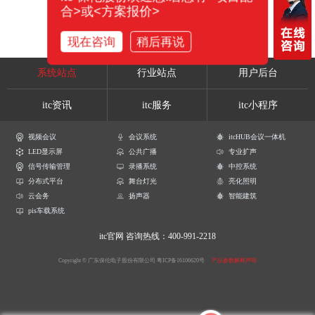
合>或<方案报价>
现在咨询
稍后再说
系统站点
行业站点
用户后台
itc资讯
itc服务
itc小程序
视频会议
会议系统
itcHUB会议一体机
LED显示屏
公共广播
专业扩声
信号传输管理
录播系统
中控系统
分布式平台
舞台灯光
亮化照明
云会务
扬声器
智能建筑
pis车载系统
itc官网
咨询热线：400-991-2218
Copyright © 广东保伦电子股份有限公司
粤ICP备16106620号
产品参数解释声明