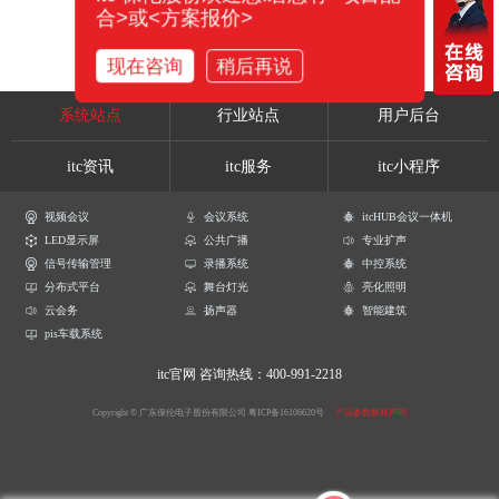
合>或<方案报价>
现在咨询
稍后再说
系统站点
行业站点
用户后台
itc资讯
itc服务
itc小程序
视频会议
会议系统
itcHUB会议一体机
LED显示屏
公共广播
专业扩声
信号传输管理
录播系统
中控系统
分布式平台
舞台灯光
亮化照明
云会务
扬声器
智能建筑
pis车载系统
itc官网
咨询热线：400-991-2218
Copyright © 广东保伦电子股份有限公司
粤ICP备16106620号
产品参数解释声明