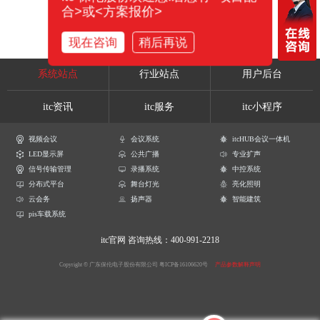
合>或<方案报价>
现在咨询
稍后再说
系统站点
行业站点
用户后台
itc资讯
itc服务
itc小程序
视频会议
会议系统
itcHUB会议一体机
LED显示屏
公共广播
专业扩声
信号传输管理
录播系统
中控系统
分布式平台
舞台灯光
亮化照明
云会务
扬声器
智能建筑
pis车载系统
itc官网
咨询热线：400-991-2218
Copyright © 广东保伦电子股份有限公司
粤ICP备16106620号
产品参数解释声明