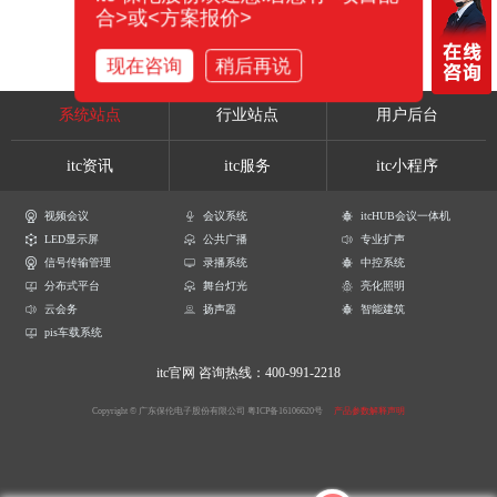
合>或<方案报价>
现在咨询
稍后再说
系统站点
行业站点
用户后台
itc资讯
itc服务
itc小程序
视频会议
会议系统
itcHUB会议一体机
LED显示屏
公共广播
专业扩声
信号传输管理
录播系统
中控系统
分布式平台
舞台灯光
亮化照明
云会务
扬声器
智能建筑
pis车载系统
itc官网
咨询热线：400-991-2218
Copyright © 广东保伦电子股份有限公司
粤ICP备16106620号
产品参数解释声明