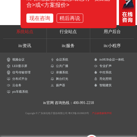
合>或<方案报价>
现在咨询
稍后再说
系统站点
行业站点
用户后台
itc资讯
itc服务
itc小程序
视频会议
会议系统
itcHUB会议一体机
LED显示屏
公共广播
专业扩声
信号传输管理
录播系统
中控系统
分布式平台
舞台灯光
亮化照明
云会务
扬声器
智能建筑
pis车载系统
itc官网
咨询热线：400-991-2218
Copyright © 广东保伦电子股份有限公司
粤ICP备16106620号
产品参数解释声明