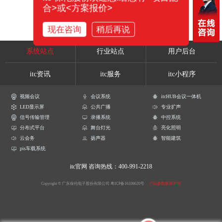
合>或<方案报价>
现在咨询
稍后再说
系统站点
行业站点
用户后台
itc资讯
itc服务
itc小程序
视频会议
会议系统
itcHUB会议一体机
LED显示屏
公共广播
专业扩声
信号传输管理
录播系统
中控系统
分布式平台
舞台灯光
亮化照明
云会务
扬声器
智能建筑
pis车载系统
itc官网
咨询热线：400-991-2218
Copyright © 广东保伦电子股份有限公司
粤ICP备16106620号
产品参数解释声明