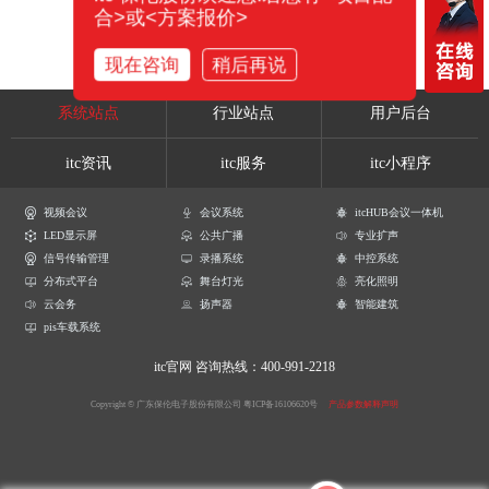
合>或<方案报价>
现在咨询
稍后再说
系统站点
行业站点
用户后台
itc资讯
itc服务
itc小程序
视频会议
会议系统
itcHUB会议一体机
LED显示屏
公共广播
专业扩声
信号传输管理
录播系统
中控系统
分布式平台
舞台灯光
亮化照明
云会务
扬声器
智能建筑
pis车载系统
itc官网
咨询热线：400-991-2218
Copyright © 广东保伦电子股份有限公司
粤ICP备16106620号
产品参数解释声明