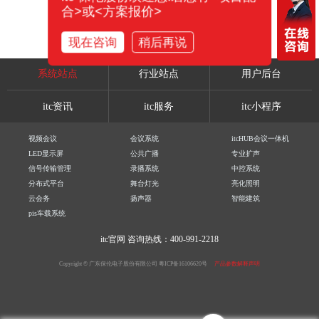
合>或<方案报价>
现在咨询
稍后再说
系统站点
行业站点
用户后台
itc资讯
itc服务
itc小程序
视频会议
会议系统
itcHUB会议一体机
LED显示屏
公共广播
专业扩声
信号传输管理
录播系统
中控系统
分布式平台
舞台灯光
亮化照明
云会务
扬声器
智能建筑
pis车载系统
itc官网
咨询热线：400-991-2218
Copyright © 广东保伦电子股份有限公司
粤ICP备16106620号
产品参数解释声明