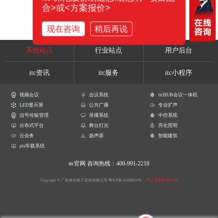
合>或<方案报价>
现在咨询
稍后再说
系统站点
行业站点
用户后台
itc资讯
itc服务
itc小程序
视频会议
会议系统
itcHUB会议一体机
LED显示屏
公共广播
专业扩声
信号传输管理
录播系统
中控系统
分布式平台
舞台灯光
亮化照明
云会务
扬声器
智能建筑
pis车载系统
itc官网
咨询热线：400-991-2218
Copyright © 广东保伦电子股份有限公司
粤ICP备16106620号
产品参数解释声明