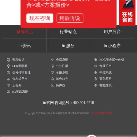
合>或<方案报价>
现在咨询
稍后再说
系统站点
行业站点
用户后台
itc资讯
itc服务
itc小程序
视频会议
会议系统
itcHUB会议一体机
LED显示屏
公共广播
专业扩声
信号传输管理
录播系统
中控系统
分布式平台
舞台灯光
亮化照明
云会务
扬声器
智能建筑
pis车载系统
itc官网
咨询热线：400-991-2218
Copyright © 广东保伦电子股份有限公司
粤ICP备16106620号
产品参数解释声明