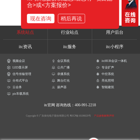
合>或<方案报价>
现在咨询
稍后再说
系统站点
行业站点
用户后台
itc资讯
itc服务
itc小程序
视频会议
会议系统
itcHUB会议一体机
LED显示屏
公共广播
专业扩声
信号传输管理
录播系统
中控系统
分布式平台
舞台灯光
亮化照明
云会务
扬声器
智能建筑
pis车载系统
itc官网
咨询热线：400-991-2218
Copyright © 广东保伦电子股份有限公司
粤ICP备16106620号
产品参数解释声明