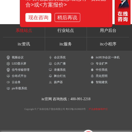
合>或<方案报价>
现在咨询
稍后再说
系统站点
行业站点
用户后台
itc资讯
itc服务
itc小程序
视频会议
会议系统
itcHUB会议一体机
LED显示屏
公共广播
专业扩声
信号传输管理
录播系统
中控系统
分布式平台
舞台灯光
亮化照明
云会务
扬声器
智能建筑
pis车载系统
itc官网
咨询热线：400-991-2218
Copyright © 广东保伦电子股份有限公司
粤ICP备16106620号
产品参数解释声明