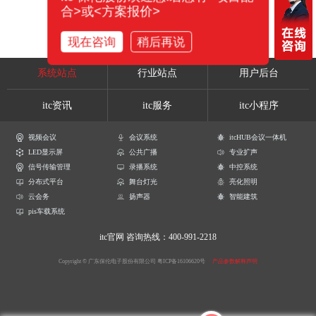
合>或<方案报价>
现在咨询
稍后再说
系统站点
行业站点
用户后台
itc资讯
itc服务
itc小程序
视频会议
会议系统
itcHUB会议一体机
LED显示屏
公共广播
专业扩声
信号传输管理
录播系统
中控系统
分布式平台
舞台灯光
亮化照明
云会务
扬声器
智能建筑
pis车载系统
itc官网
咨询热线：400-991-2218
Copyright © 广东保伦电子股份有限公司
粤ICP备16106620号
产品参数解释声明