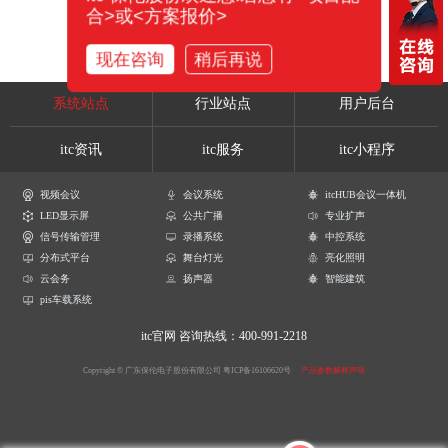
合>或<方案报价>
现在咨询
稍后再说
系统站点
行业站点
用户后台
itc资讯
itc服务
itc小程序
视频会议
会议系统
itcHUB会议一体机
LED显示屏
公共广播
专业扩声
信号传输管理
录播系统
中控系统
分布式平台
舞台灯光
亮化照明
云会务
扬声器
智能建筑
pis车载系统
itc官网
咨询热线：400-991-2218
Copyright © 广东保伦电子股份有限公司
粤ICP备16106620号
产品参数解释声明