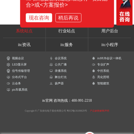
合>或<方案报价>
现在咨询
稍后再说
系统站点
行业站点
用户后台
itc资讯
itc服务
itc小程序
视频会议
会议系统
itcHUB会议一体机
LED显示屏
公共广播
专业扩声
信号传输管理
录播系统
中控系统
分布式平台
舞台灯光
亮化照明
云会务
扬声器
智能建筑
pis车载系统
itc官网
咨询热线：400-991-2218
Copyright © 广东保伦电子股份有限公司
粤ICP备16106620号
产品参数解释声明