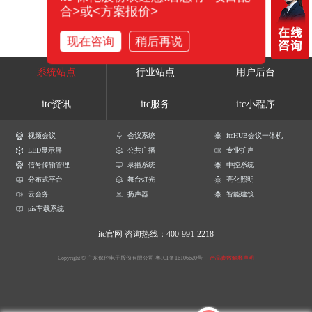
合>或<方案报价>
现在咨询
稍后再说
系统站点
行业站点
用户后台
itc资讯
itc服务
itc小程序
视频会议
会议系统
itcHUB会议一体机
LED显示屏
公共广播
专业扩声
信号传输管理
录播系统
中控系统
分布式平台
舞台灯光
亮化照明
云会务
扬声器
智能建筑
pis车载系统
itc官网
咨询热线：400-991-2218
Copyright © 广东保伦电子股份有限公司
粤ICP备16106620号
产品参数解释声明