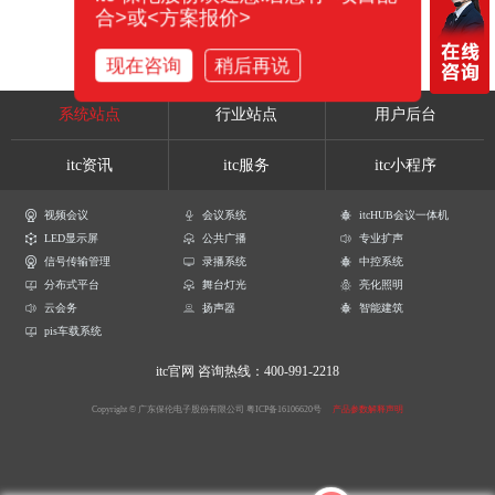
合>或<方案报价>
现在咨询
稍后再说
系统站点
行业站点
用户后台
itc资讯
itc服务
itc小程序
视频会议
会议系统
itcHUB会议一体机
LED显示屏
公共广播
专业扩声
信号传输管理
录播系统
中控系统
分布式平台
舞台灯光
亮化照明
云会务
扬声器
智能建筑
pis车载系统
itc官网
咨询热线：400-991-2218
Copyright © 广东保伦电子股份有限公司
粤ICP备16106620号
产品参数解释声明