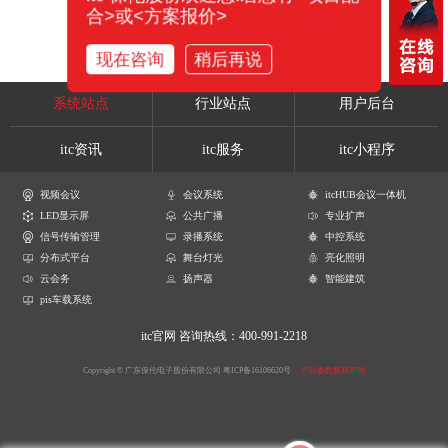
合>或<方案报价>
现在咨询
稍后再说
系统站点
行业站点
用户后台
itc资讯
itc服务
itc小程序
视频会议
会议系统
itcHUB会议一体机
LED显示屏
公共广播
专业扩声
信号传输管理
录播系统
中控系统
分布式平台
舞台灯光
亮化照明
云会务
扬声器
智能建筑
pis车载系统
itc官网
咨询热线：400-991-2218
Copyright © 广东保伦电子股份有限公司
粤ICP备16106620号
产品参数解释声明